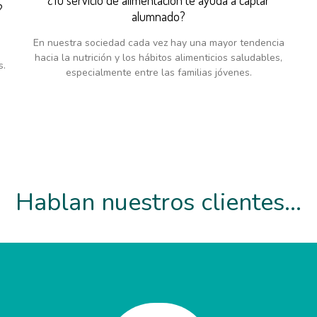
¿Tu servicio de alimentación te ayuda a captar
?
alumnado?
En nuestra sociedad cada vez hay una mayor tendencia
hacia la nutrición y los hábitos alimenticios saludables,
s.
especialmente entre las familias jóvenes.
Hablan nuestros clientes…