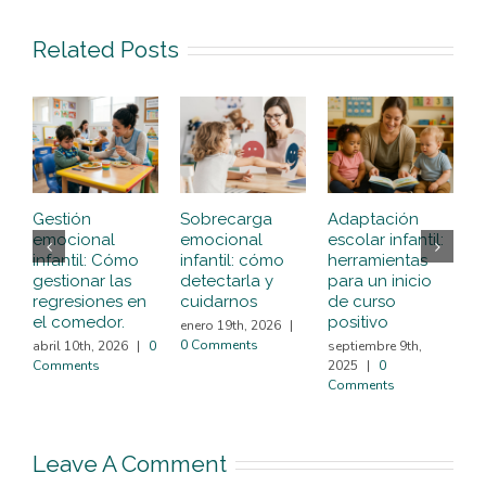
Related Posts
Gestión
Sobrecarga
Adaptación
V
emocional
emocional
escolar infantil:
c
infantil: Cómo
infantil: cómo
herramientas
¡
gestionar las
detectarla y
para un inicio
p
regresiones en
cuidarnos
de curso
l
el comedor.
positivo
enero 19th, 2026
|
j
0 Comments
C
abril 10th, 2026
|
0
septiembre 9th,
Comments
2025
|
0
Comments
Leave A Comment