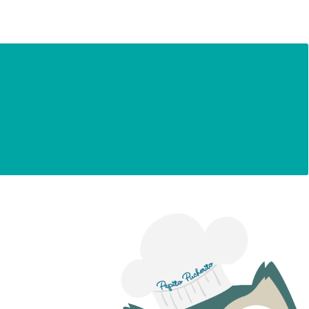
los papis querrán escoger