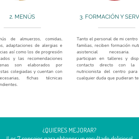
2. MENÚS
3. FORMACIÓN Y SERV
ús de almuerzos, comidas,
Tanto el personal de mi centro
s, adaptaciones de alergias e
familias, reciben formación nut
ncias así como los de progresión
asistencial necesaria.
urados y las recomendaciones
participan en talleres y dis
enas son elaborados por
contacto directo con la d
nistas colegiadas y cuentan con
nutricionista del centro para
cesarias, fichas técnicas
cualquier duda que pudieran te
ndientes.
¿QUIERES MEJORAR?
¡Los 7 consejos para obtener un resultado delicioso!