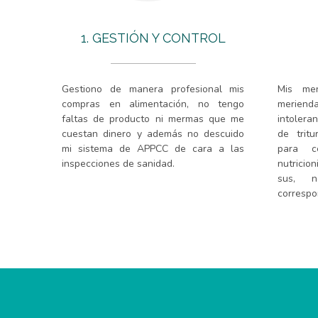
1. GESTIÓN Y CONTROL
Gestiono de manera profesional mis
Mis men
compras en alimentación, no tengo
merienda
faltas de producto ni mermas que me
intolera
cuestan dinero y además no descuido
de trit
mi sistema de APPCC de cara a las
para c
inspecciones de sanidad.
nutricio
sus, ne
correspo